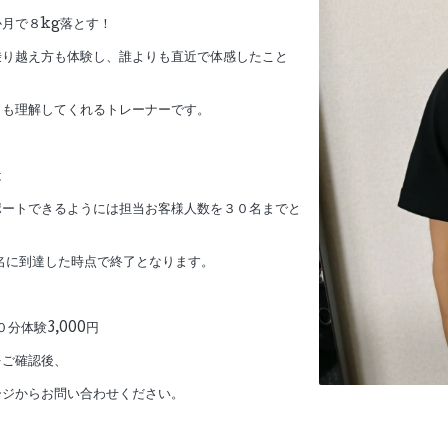
月で８kg落とす！
乗り越え方も体験し、誰よりも直近で体感したこと
りも理解してくれるトレーナーです。
は
ポートできるようには担当お客様人数を３０名までと
名に到達した時点で終了となります。
０分体験3,000円
をご確認後、
ージからお問い合わせください。