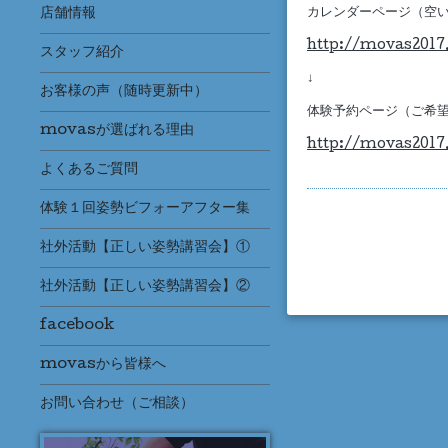
店舗情報
カレンダーページ（空
http://movas2017
スタッフ紹介
↓
お客様の声（随時更新中）
体験予約ページ（ご希
movasが選ばれる理由
http://movas2017
よくあるご質問
体験１回姿勢ビフォーアフター集
社外活動【正しい姿勢講習会】①
社外活動【正しい姿勢講習会】②
facebook
movasから皆様へ
お問い合わせ（ご相談）