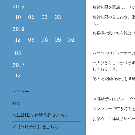
2019
糖質制限を実施し、３か
10
06
03
02
糖質制限の苦しみや、
で、
2018
お客様の気持ちを誰よ
12
08
06
05
04
03
ムーバスのトレーナー
一人ひとりしっかりサ
2017
しております。
12
その為今回の受付も30
メニュー
≪ 体験予約方法 ≫ ９
料金
カレンダーで空き時間
※LINEで体験予約はこちら
お早めにご体験予約ペ
※【体験予約】はこちら