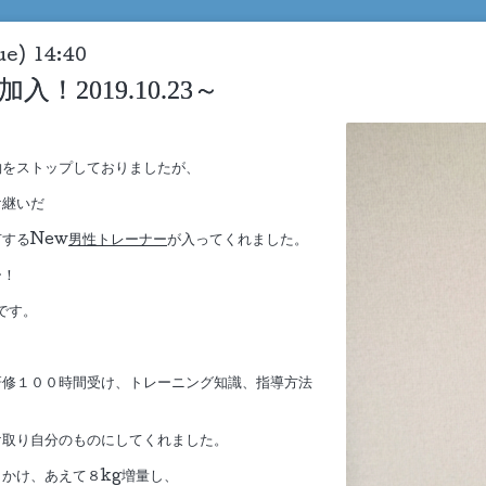
ue) 14:40
！2019.10.23～
約をストップしておりましたが、
け継いだ
するNew
男性トレーナー
が入ってくれました。
ー！
です。
研修１００時間受け、トレーニング知識、指導方法
け取り自分のものにしてくれました。
かけ、あえて８kg増量し、