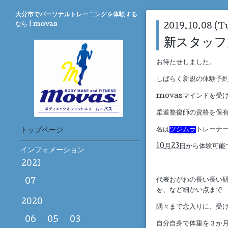
大分市でパーソナルトレーニングを体験する
なら | movas
2019.10.08 (T
新スタッフ加入
お待たせしました。
しばらく新規の体験予
movasマインドを受
柔道整復師の資格を保有
名は
ツジムラ
トレーナ
トップページ
10月23日
から体験可能
インフォメーション
2021
代表おがわの長い長い
07
を、など細かい点まで
2020
隅々まで念入りに、受
06
05
03
自分自身で体重を３か月